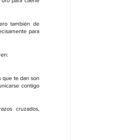
oro para caerle 
ro también de 
ecisamente para 
en: 
 que te dan son 
icarse contigo 
azos cruzados, 