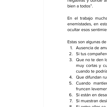
negativas y donde as
bien a todos”.
En el trabajo much
enemistades, en esta
ocultar esos sentimie
Estas son algunas de
Ausencia de amab
Si tus compañero
Que no te den lo
muy cortas y c
cuando te podría
Que difundan ru
Cuando mantien
fruncen levemen
Si están en desa
Si muestran desi
Si entre ellos s