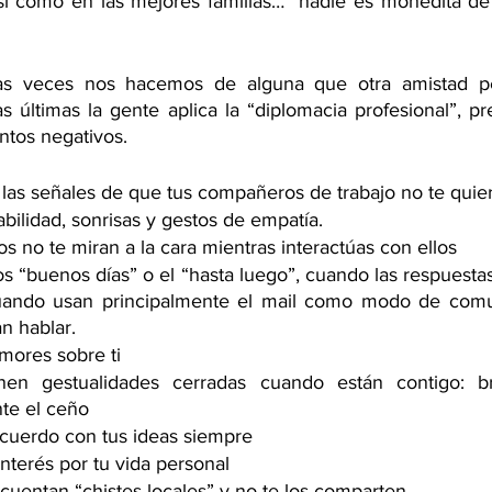
í como en las mejores familias… “nadie es monedita de 
as veces nos hacemos de alguna que otra amistad pe
s últimas la gente aplica la “diplomacia profesional”, pr
ntos negativos. 
 las señales de que tus compañeros de trabajo no te quier
ilidad, sonrisas y gestos de empatía. 
s no te miran a la cara mientras interactúas con ellos
s “buenos días” o el “hasta luego”, cuando las respuestas
uando usan principalmente el mail como modo de comun
n hablar.
mores sobre ti
en gestualidades cerradas cuando están contigo: br
te el ceño
cuerdo con tus ideas siempre 
nterés por tu vida personal 
e cuentan “chistes locales” y no te los comparten