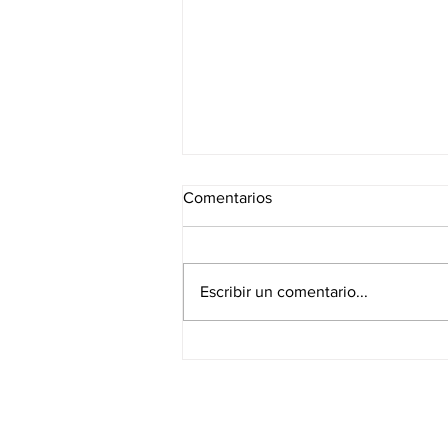
Comentarios
Escribir un comentario...
𝘿𝙚𝙨𝙘𝙪𝙗𝙧𝙚 𝙚𝙡 𝙥𝙤𝙩𝙚𝙣𝙘𝙞𝙖𝙡
𝙙𝙚 𝙩𝙪𝙨 𝙛𝙤𝙧𝙩𝙖𝙡𝙚𝙯𝙖𝙨 para ser
+ feliz
C