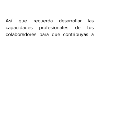
Así que recuerda desarrollar las 
capacidades profesionales de tus 
colaboradores para que contribuyas a 
mejorar su desempeño y motivación, 
eso generará menor rotación de 
personal y permitirá que la empresa 
alcance más fácilmente el crecimiento 
que esperas. 
talento
trabajo
equipo
gestión del talento
metas
colaboradores
empresas
directivos
líderes