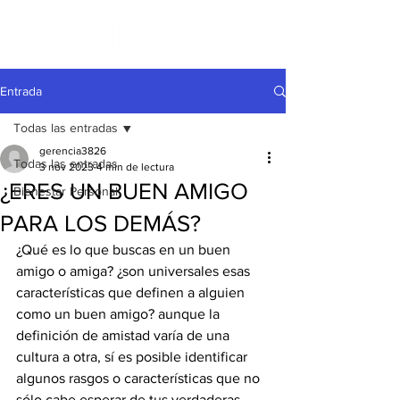
Entrada
Todas las entradas
gerencia3826
Todas las entradas
3 nov 2023
4 min de lectura
¿ERES UN BUEN AMIGO
Bienestar Personal
PARA LOS DEMÁS?
¿Qué es lo que buscas en un buen 
amigo o amiga? ¿son universales esas 
características que definen a alguien 
como un buen amigo? aunque la 
definición de amistad varía de una 
cultura a otra, sí es posible identificar 
algunos rasgos o características que no 
sólo cabe esperar de tus verdaderas 