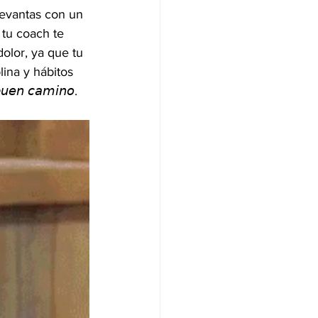
levantas con un 
tu coach te 
dolor, ya que tu 
ina y hábitos 
𝘦𝘯 𝘤𝘢𝘮𝘪𝘯𝘰.