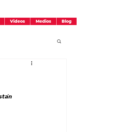
Videos
Medios
Blog
𝙩𝙖́𝙣 