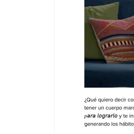
¿Qué quiero decir con e
tener un cuerpo marcado 🥊
𝑝𝘢𝘳𝘢 𝘭𝘰𝘨𝘳𝘢𝘳𝘭
generando los hábito