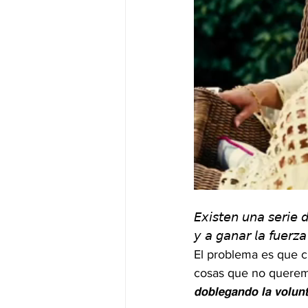
𝘌𝘹𝘪𝘴𝘵𝘦𝘯 𝘶𝘯𝘢 𝘴𝘦𝘳𝘪𝘦 
𝘺 𝘢 𝘨𝘢𝘯𝘢𝘳 𝘭𝘢 𝘧𝘶𝘦𝘳𝘻𝘢
El problema es que c
cosas que no queremo
𝙙𝙤𝙗𝙡𝙚𝙜𝙖𝙣𝙙𝙤 𝙡𝙖 𝙫𝙤𝙡𝙪𝙣