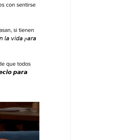
lices con sentirse 
e casan, si tienen 
𝘭𝘢 𝘷𝘪𝘥𝘢 𝑝𝘢𝘳𝘢 
 de que todos 
𝙘𝙞𝙤 𝙥𝙖𝙧𝙖 