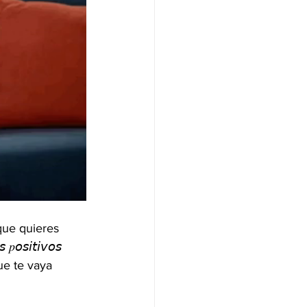
a que quieres 
𝘴𝘪𝘵𝘪𝘷𝘰𝘴 
que te vaya 