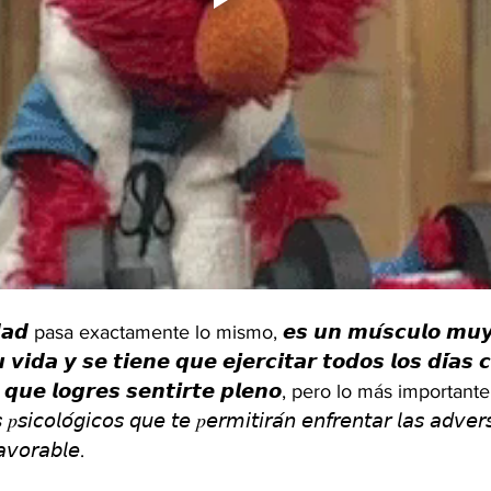
𝙞𝙙𝙖𝙙 pasa exactamente lo mismo, 𝙚𝙨 𝙪𝙣 𝙢𝙪́𝙨𝙘𝙪𝙡𝙤 𝙢𝙪
𝙫𝙞𝙙𝙖 𝙮 𝙨𝙚 𝙩𝙞𝙚𝙣𝙚 𝙦𝙪𝙚 𝙚𝙟𝙚𝙧𝙘𝙞𝙩𝙖𝙧 𝙩𝙤𝙙𝙤𝙨 𝙡𝙤𝙨 𝙙𝙞́𝙖𝙨 𝙘
𝙧𝙖 𝙦𝙪𝙚 𝙡𝙤𝙜𝙧𝙚𝙨 𝙨𝙚𝙣𝙩𝙞𝙧𝙩𝙚 𝙥𝙡𝙚𝙣𝙤, pero lo más importa
𝘴 𝑝𝘴𝘪𝘤𝘰𝘭𝘰́𝘨𝘪𝘤𝘰𝘴 𝘲𝘶𝘦 𝘵𝘦 𝑝𝘦𝘳𝘮𝘪𝘵𝘪𝘳𝘢́𝘯 𝘦𝘯𝘧𝘳𝘦𝘯𝘵𝘢𝘳 𝘭𝘢𝘴 𝘢𝘥𝘷𝘦
𝘷𝘰𝘳𝘢𝘣𝘭𝘦. 