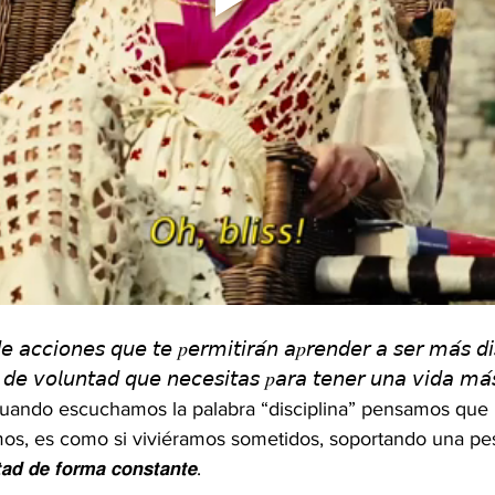
𝘦 𝘢𝘤𝘤𝘪𝘰𝘯𝘦𝘴 𝘲𝘶𝘦 𝘵𝘦 𝑝𝘦𝘳𝘮𝘪𝘵𝘪𝘳𝘢́𝘯 𝘢𝑝𝘳𝘦𝘯𝘥𝘦𝘳 𝘢 𝘴𝘦𝘳 𝘮𝘢́𝘴 𝘥𝘪
 𝘥𝘦 𝘷𝘰𝘭𝘶𝘯𝘵𝘢𝘥 𝘲𝘶𝘦 𝘯𝘦𝘤𝘦𝘴𝘪𝘵𝘢𝘴 𝑝𝘢𝘳𝘢 𝘵𝘦𝘯𝘦𝘳 𝘶𝘯𝘢 𝘷𝘪𝘥𝘢 𝘮𝘢́𝘴 
uando escuchamos la palabra “disciplina” pensamos que 
s, es como si viviéramos sometidos, soportando una pes
𝙖𝙙 𝙙𝙚 𝙛𝙤𝙧𝙢𝙖 𝙘𝙤𝙣𝙨𝙩𝙖𝙣𝙩𝙚. 