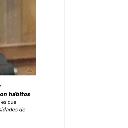
 
𝙤𝙣 𝙝𝙖́𝙗𝙞𝙩𝙤𝙨 
nte es que 
𝘴𝘪𝘥𝘢𝘥𝘦𝘴 𝘥𝘦 