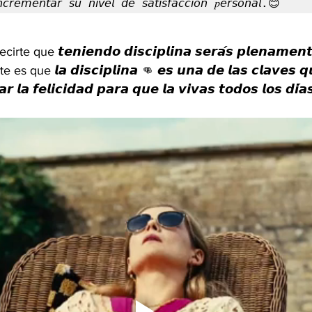
𝘯𝘤𝘳𝘦𝘮𝘦𝘯𝘵𝘢𝘳 𝘴𝘶 𝘯𝘪𝘷𝘦𝘭 𝘥𝘦 𝘴𝘢𝘵𝘪𝘴𝘧𝘢𝘤𝘤𝘪𝘰́𝘯 𝑝𝘦𝘳𝘴𝘰𝘯𝘢𝘭.😊
ue 𝙩𝙚𝙣𝙞𝙚𝙣𝙙𝙤 𝙙𝙞𝙨𝙘𝙞𝙥𝙡𝙞𝙣𝙖 𝙨𝙚𝙧𝙖́𝙨 𝙥𝙡𝙚𝙣𝙖𝙢𝙚𝙣𝙩𝙚 
 que 𝙡𝙖 𝙙𝙞𝙨𝙘𝙞𝙥𝙡𝙞𝙣𝙖 👊 𝙚𝙨 𝙪𝙣𝙖 𝙙𝙚 𝙡𝙖𝙨 𝙘𝙡𝙖𝙫𝙚𝙨 𝙦
𝙖𝙧 𝙡𝙖 𝙛𝙚𝙡𝙞𝙘𝙞𝙙𝙖𝙙 𝙥𝙖𝙧𝙖 𝙦𝙪𝙚 𝙡𝙖 𝙫𝙞𝙫𝙖𝙨 𝙩𝙤𝙙𝙤𝙨 𝙡𝙤𝙨 𝙙𝙞́𝙖