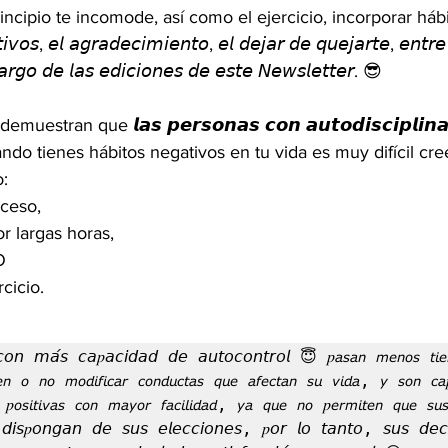
ncipio te incomode, así como el ejercicio, incorporar hábit
𝘪𝘷𝘰𝘴, 𝘦𝘭 𝘢𝘨𝘳𝘢𝘥𝘦𝘤𝘪𝘮𝘪𝘦𝘯𝘵𝘰, 𝘦𝘭 𝘥𝘦𝘫𝘢𝘳 𝘥𝘦 𝘲𝘶𝘦𝘫𝘢𝘳𝘵𝘦, 𝘦𝘯𝘵
𝘳𝘨𝘰 𝘥𝘦 𝘭𝘢𝘴 𝘦𝘥𝘪𝘤𝘪𝘰𝘯𝘦𝘴 𝘥𝘦 𝘦𝘴𝘵𝘦 𝘕𝘦𝘸𝘴𝘭𝘦𝘵𝘵𝘦𝘳. 😎
stran que 𝙡𝙖𝙨 𝙥𝙚𝙧𝙨𝙤𝙣𝙖𝙨 𝙘𝙤𝙣 𝙖𝙪𝙩𝙤𝙙𝙞𝙨𝙘𝙞𝙥𝙡𝙞𝙣𝙖 
 cuando tienes hábitos negativos en tu vida es muy difícil cr
: 
ceso, 
or largas horas,
O
cicio. 
𝘰𝘯 𝘮𝘢́𝘴 𝘤𝘢𝑝𝘢𝘤𝘪𝘥𝘢𝘥 𝘥𝘦 𝘢𝘶𝘵𝘰𝘤𝘰𝘯𝘵𝘳𝘰𝘭 😇 𝑝𝘢𝘴𝘢𝘯 𝘮𝘦𝘯𝘰𝘴 𝘵𝘪𝘦
𝘦𝘯 𝘰 𝘯𝘰 𝘮𝘰𝘥𝘪𝘧𝘪𝘤𝘢𝘳 𝘤𝘰𝘯𝘥𝘶𝘤𝘵𝘢𝘴 𝘲𝘶𝘦 𝘢𝘧𝘦𝘤𝘵𝘢𝘯 𝘴𝘶 𝘷𝘪𝘥𝘢, 𝘺 𝘴𝘰𝘯 𝘤𝘢
𝘴 𝑝𝘰𝘴𝘪𝘵𝘪𝘷𝘢𝘴 𝘤𝘰𝘯 𝘮𝘢𝘺𝘰𝘳 𝘧𝘢𝘤𝘪𝘭𝘪𝘥𝘢𝘥, 𝘺𝘢 𝘲𝘶𝘦 𝘯𝘰 𝑝𝘦𝘳𝘮𝘪𝘵𝘦𝘯 𝘲𝘶𝘦 𝘴𝘶𝘴 
𝘥𝘪𝘴𝑝𝘰𝘯𝘨𝘢𝘯 𝘥𝘦 𝘴𝘶𝘴 𝘦𝘭𝘦𝘤𝘤𝘪𝘰𝘯𝘦𝘴, 𝑝𝘰𝘳 𝘭𝘰 𝘵𝘢𝘯𝘵𝘰, 𝘴𝘶𝘴 𝘥𝘦𝘤𝘪