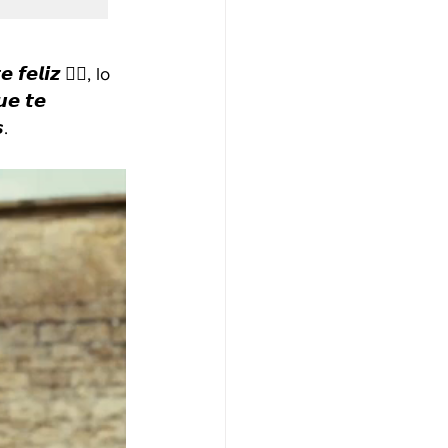
𝙚𝙡𝙞𝙯 🙇‍♀️, lo 
𝙚 𝙩𝙚 
. 