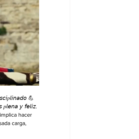
𝘴𝘤𝘪𝑝𝘭𝘪𝘯𝘢𝘥𝘰 💪 
𝑝𝘭𝘦𝘯𝘢 𝘺 𝘧𝘦𝘭𝘪𝘻. 
implica hacer 
ada carga, 