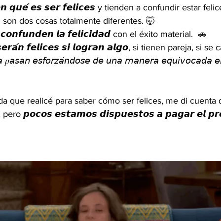
𝙚𝙣 𝙦𝙪𝙚́ 𝙚𝙨 𝙨𝙚𝙧 𝙛𝙚𝙡𝙞𝙘𝙚𝙨 y tienden a confundir estar fe
d son dos cosas totalmente diferentes. 🤯
𝙛𝙪𝙣𝙙𝙚𝙣 𝙡𝙖 𝙛𝙚𝙡𝙞𝙘𝙞𝙙𝙖𝙙 con el éxito material.  🚗
𝙖́𝙣 𝙛𝙚𝙡𝙞𝙘𝙚𝙨 𝙨𝙞 𝙡𝙤𝙜𝙧𝙖𝙣 𝙖𝙡𝙜𝙤, si tienen pareja, si s
𝘢𝘯 𝘦𝘴𝘧𝘰𝘳𝘻𝘢́𝘯𝘥𝘰𝘴𝘦 𝘥𝘦 𝘶𝘯𝘢 𝘮𝘢𝘯𝘦𝘳𝘢 𝘦𝘲𝘶𝘪𝘷𝘰𝘤𝘢𝘥𝘢 𝘦𝘯 
a que realicé para saber cómo ser felices, me di cuenta
𝙥𝙤𝙘𝙤𝙨 𝙚𝙨𝙩𝙖𝙢𝙤𝙨 𝙙𝙞𝙨𝙥𝙪𝙚𝙨𝙩𝙤𝙨 𝙖 𝙥𝙖𝙜𝙖𝙧 𝙚𝙡 𝙥𝙧𝙚