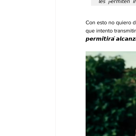
𝘭𝘦𝘴 𝑝𝘦𝘳𝘮𝘪𝘵𝘦𝘯 𝘪
Con esto no quiero decirte q
que intento transmitirte es
𝙥𝙚𝙧𝙢𝙞𝙩𝙞𝙧𝙖́ 𝙖𝙡𝙘𝙖𝙣𝙯