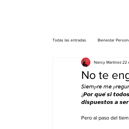
Todas las entradas
Bienestar Person
Nancy Martínez
22 
No te eng
𝘚𝘪𝘦𝘮𝑝𝘳𝘦 𝘮𝘦 𝑝𝘳𝘦𝘨𝘶𝘯
¿𝙋𝙤𝙧 𝙦𝙪𝙚́ 𝙨𝙞 𝙩𝙤𝙙𝙤
𝙙𝙞𝙨𝙥𝙪𝙚𝙨𝙩𝙤𝙨 𝙖 𝙨𝙚𝙧
Pero al paso del tiemp