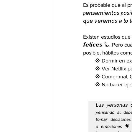
Es probable que al pri
𝑝𝘦𝘯𝘴𝘢𝘮𝘪𝘦𝘯𝘵𝘰𝘴 𝑝𝘰𝘴𝘪
𝘲𝘶𝘦 𝘷𝘦𝘳𝘦𝘮𝘰𝘴 𝘢 𝘭𝘰 𝘭
Existen estudios que demue
𝙛𝙚𝙡𝙞𝙘𝙚𝙨 🦾. Pero
posible, hábitos como
🚫 Dormir en ex
🚫 Ver Netflix p
🚫 Comer mal, 
🚫 No hacer ejer
𝘓𝘢𝘴 𝑝𝘦𝘳𝘴𝘰𝘯𝘢𝘴 
𝑝𝘦𝘯𝘴𝘢𝘯𝘥𝘰 𝘴𝘪 𝘥𝘦𝘣
𝘵𝘰𝘮𝘢𝘳 𝘥𝘦𝘤𝘪𝘴𝘪𝘰𝘯𝘦
𝘰 𝘦𝘮𝘰𝘤𝘪𝘰𝘯𝘦𝘴 💗 