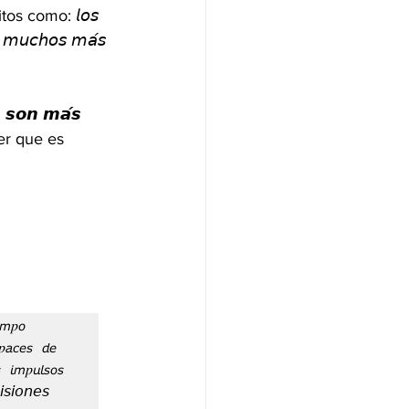
os como: 𝘭𝘰𝘴 
𝘦 𝘮𝘶𝘤𝘩𝘰𝘴 𝘮𝘢́𝘴 
𝙨𝙤𝙣 𝙢𝙖́𝙨 
eer que es 
𝑝𝘰 
𝘢𝘤𝘦𝘴 𝘥𝘦 
𝘪𝘮𝑝𝘶𝘭𝘴𝘰𝘴 
𝘪𝘰𝘯𝘦𝘴 