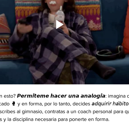
sto? 𝙋𝙚𝙧𝙢𝙞́𝙩𝙚𝙢𝙚 𝙝𝙖𝙘𝙚𝙧 𝙪𝙣𝙖 𝙖𝙣𝙖𝙡𝙤𝙜𝙞́𝙖: imagin
 y en forma, por lo tanto, decides 𝘢𝘥𝘲𝘶𝘪𝘳𝘪𝘳 𝘩𝘢́𝘣𝘪𝘵𝘰𝘴 𝑝
 y te inscribes al gimnasio, contratas a un coach personal para 
s y la disciplina necesaria para ponerte en forma.