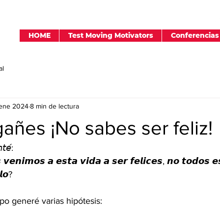
HOME
Test Moving Motivators
Conferencias
al
ene 2024
8 min de lectura
añes ¡No sabes ser feliz!
𝘵𝘦́: 
 𝙫𝙚𝙣𝙞𝙢𝙤𝙨 𝙖 𝙚𝙨𝙩𝙖 𝙫𝙞𝙙𝙖 𝙖 𝙨𝙚𝙧 𝙛𝙚𝙡𝙞𝙘𝙚𝙨, 𝙣𝙤 𝙩𝙤𝙙𝙤𝙨 𝙚
𝙡𝙤? 
o generé varias hipótesis: