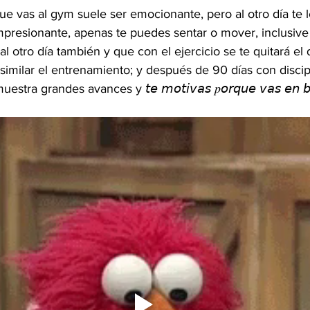
e vas al gym suele ser emocionante, pero al otro día te 
mpresionante, apenas te puedes sentar o mover, inclusive 
l otro día también y que con el ejercicio se te quitará el 
imilar el entrenamiento; y después de 90 días con discipl
ra grandes avances y 𝘵𝘦 𝘮𝘰𝘵𝘪𝘷𝘢𝘴 𝑝𝘰𝘳𝘲𝘶𝘦 𝘷𝘢𝘴 𝘦𝘯 𝘣𝘶