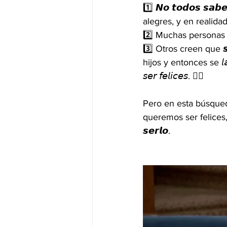
1️⃣ 𝙉𝙤 𝙩𝙤𝙙𝙤𝙨 𝙨𝙖𝙗
alegres, y en realida
2️⃣ Muchas personas 𝙘𝙤
3️⃣ Otros creen que 𝙨𝙚𝙧
hijos y entonces se 𝘭𝘢 𝑝𝘢
𝘴𝘦𝘳 𝘧𝘦𝘭𝘪𝘤𝘦𝘴. 👰‍♀️
Pero en esta búsqued
queremos ser felices, pero 
𝙨𝙚𝙧𝙡𝙤. 